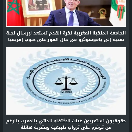
الجامعة الملكية المغربية لكرة القدم تستعد لإرسال لجنة
تقنية إلى ياموسوكرو في حال الفوز على جنوب إفريقيا
في كأس أمم إفريقيا
حقوقيون يَستغربون غيابَ الاكتفاءِ الذاتي بالمغرب بالرغمِ
من توفرهِ على ثرواتٍ طبيعية وبشرية هائلة