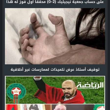
على حساب جمعية نيجيليك (2-0) محققا أول فوز له هذا
الموسم
توقيف أستاذ عرض تلميذات لممارسات غير أخلاقية