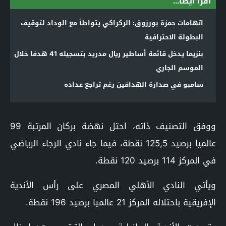
اقرأ أيضا...
اتهامات حمزة بورزوق: الركراكي يتواطأ مع الوداد لتوقيف
البطولة الاحترافية
بنزيما يدخل قائمة أساطير ريال مدريد بتسجيله 41 هدفا خلال
الموسم الجاري
سامبو في صدارة الهدافين رغم تراجع عداده
ووفق التصنيف ذاته، احتل نهضة بركان المرتبة 99
عالميا برصيد 125,5 نقطة، فيما جاء نادي الرجاء الرياضي
في المركز 114 برصيد 120 نقطة.
ويأتي النادي الأهلي المصري على رأس الأندية
الإفريقية باحتلاله المركز 21 عالميا برصيد 196 نقطة.