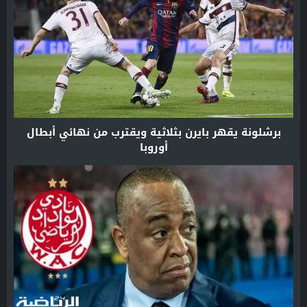
برشلونة يقهر بايرن بثلاثية ويقترب من نهائي أبطال
أوروبا