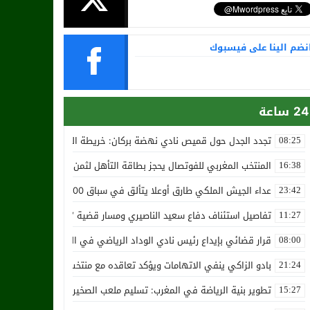
نضم الينا على فيسبوك
24 ساعة
تجدد الجدل حول قميص نادي نهضة بركان: خريطة المغرب تثير استياء الجا
08:25
المنتخب المغربي للفوتصال يحجز بطاقة التأهل لثمن نهائي مونديال أوزب
16:38
عداء الجيش الملكي طارق أوعلا يتألق في سباق 4200 متر بمدينة سلا
23:42
تفاصيل استئناف دفاع سعيد الناصيري ومسار قضية ‘بارون المخدرات الما
11:27
قرار قضائي بإيداع رئيس نادي الوداد الرياضي في السجن في قضية “إسكو
08:00
بادو الزاكي ينفي الاتهامات ويؤكد تعاقده مع منتخب النيجر دون تكفل م
21:24
تطوير بنية الرياضة في المغرب: تسليم ملعب الصخيرات بالعشب الاصطن
15:27