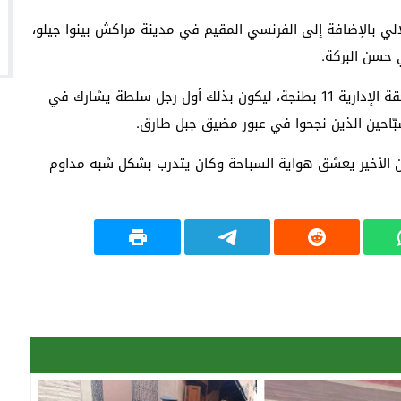
ي بالإضافة إلى الفرنسي المقيم في مدينة مراكش بينوا جيلو،
ي حسن البركة.
ويشغل السباح نجيب سمالي منصب “باشا” وقائد بالملحقة الإدارية 11 بطنجة، ليكون بذلك أول رجل سلطة يشارك في
بّاحين الذين نجحوا في عبور مضيق جبل طارق.
 الأخير يعشق هواية السباحة وكان يتدرب بشكل شبه مداوم