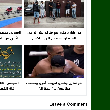
بدر هاري يقرر بيع منزله ببئر الرامي
المغربي يحصد 
القنيطرة وينتقل إلى مراكش
الثاني من الب
عل
بدر هاري يتلقى هزيمة أخرى ونشطاء
المجلس العلم
يطالبون ب “الاعتزال”
زكاة الفطر
(1443هـ – 2022م )
Leave a Comment