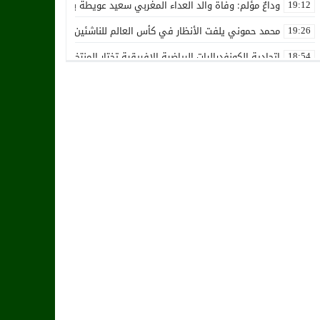
وداعٌ مؤلم: وفاة والد العداء المغربي سعيد عويطة بعد صراع طويل مع 
19:12
محمد حموني يلفت الأنظار في كأس العالم للناشئين ويثير اهتمام المنت
19:26
اتحادية الكونفدراليات الرياضية الإفريقية تختار المنتخب الوطني المغرب
18:54
استقالة جماعية تضرب نادي حسنية أكادير بفعل الأزمة المالية والإدارية
12:36
زكرياء أبو خلال يتلقى أخبار سيئة بسبب إصابته الخطيرة
01:19
هل يقترب وقت انتقال أمرابط إلى مانشستر يونايتد؟
02:20
خافي من السيلية القطري لاتحاد طنجة
18:28
الشرقاوي يستقيل من رئاسة إتحاد طنجة
18:20