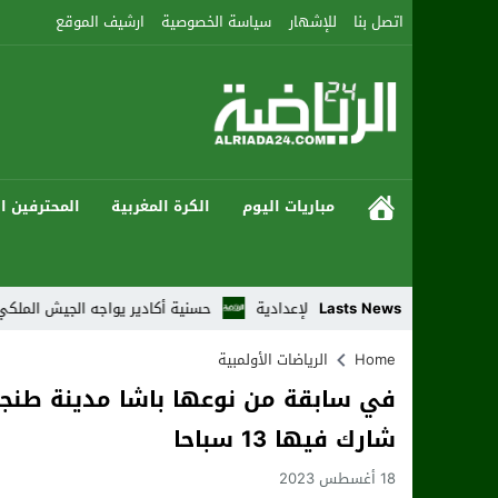
اتصل بنا
للإشهار
سياسة الخصوصية
ارشيف الموقع
مباريات اليوم
الكرة المغربية
المحترفين ال
بع من النزالات الإعدادية
Lasts News
حسنية أكادير يواجه الجيش الملكي بطموح العودة
Home
الرياضات الأولمبية
في سابقة من نوعها باشا مدينة طنج
شارك فيها 13 سباحا
18 أغسطس 2023