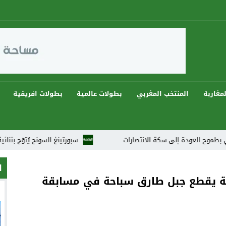
مغاربة
المنتخب المغربي
بطولات عالمية
بطولات افريقية
 إلى سكة الانتصارات
سبورتينغ السونح يُتوّج بثنائية ويهيمن على دوريات رمضان 2026 في
ا
ة يقطع جبل طارق سباحة في مسابقة