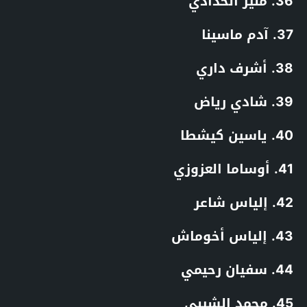
36. منير الحدادي
37. آدم ماسينا
38. أشرف داري
39. شادي رياض
40. ياسين كيشطا
41. أوساما العزوزي
42. إلياس شاعر
43. إلياس أخوماش
44. سفيان رحيمي
45. محمد الشيبي