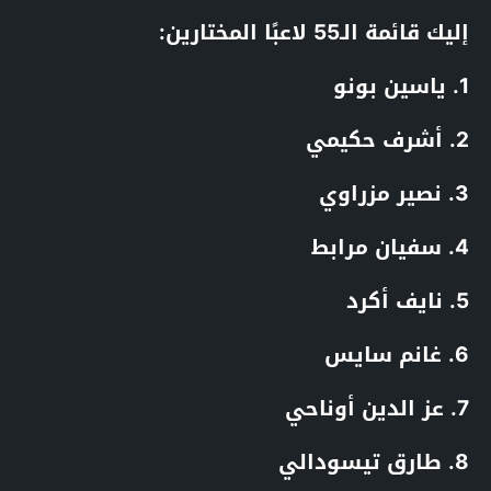
إليك قائمة الـ55 لاعبًا المختارين:
1. ياسين بونو
2. أشرف حكيمي
3. نصير مزراوي
4. سفيان مرابط
5. نايف أكرد
6. غانم سايس
7. عز الدين أوناحي
8. طارق تيسودالي