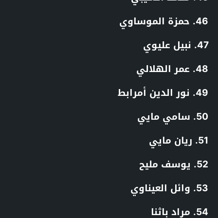
46. حمزة الموساوي
47. نبيل عليوي
48. عمر الهلالي
49. نور الدين أمرابط
50. سامي مايي
51. ريان مايي
52. يوسف مليح
53. وائل العيناوي
54. مراد باثنا