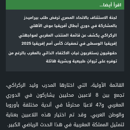
اقرأ أيضا...
لجنة الاستئناف بالاتحاد المصري ترفض طلب بيراميدز
بالمشاركة في دوري أبطال أفريقيا عوض الأهلي
الركراكي يكشف عن قائمة المنتخب المغربي لمواجهتي
إفريقيا الوسطى في تصفيات كأس أمم إفريقيا 2025
حقوقيون يَستغربون غيابَ الاكتفاءِ الذاتي بالمغرب بالرغمِ من
توفرهِ على ثرواتٍ طبيعية وبشرية هائلة
القائمة الأولية، التي اختارها المدرب وليد الركراكي،
تجمع بين 8 لاعبين محليين يشاركون في الدوري
المغربي و47 لاعبًا محترفًا في أندية مختلفة بأوروبا
والوطن العربي. وقد تم اختيار هذه اللاعبين بعناية
لتمثيل المملكة المغربية في هذا الحدث الرياضي الكبير.