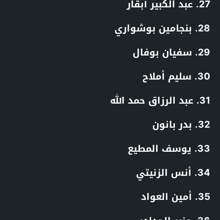
27. عبد الكبير أبقار
28. بنجامين بوشواري
29. سفيان بوفال
30. سليم أملاح
31. عبد الرزاق حمد الله
32. بدر بانون
33. يوسف المطيع
34. أنس الزنيتي
35. أمين العواد