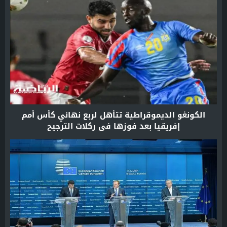
الكونغو الديموقراطية تتأهل لربع نهائي كأس أمم
إفريقيا بعد فوزها في ركلات الترجيح