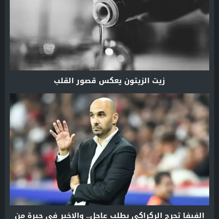
زيت الزيتون يعكس قصور القلب
الفيفا تحرج الركراكي بطلب عاجل.. والاخير في حيرة من