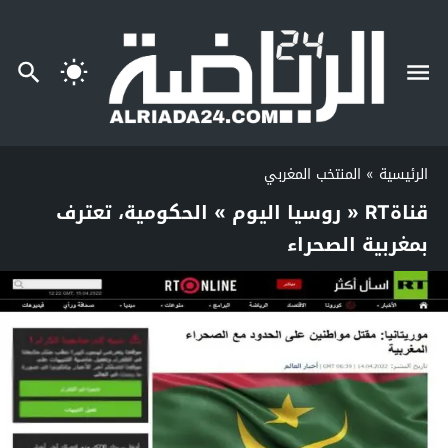
الرئيسية
»
المنتخب المغربي
قناةRT « روسيا اليوم » الحكومية، تعترف
بمغربية الصحراء