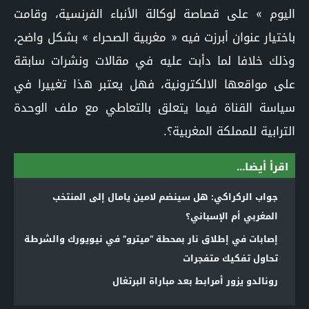
اليوم » على قصاصة لوكالة الأنباء الفرنسية، وقامت
باختيار عنوان أبرزت فيه « مغربية الصحراء » بشكل واضح،
وذلك خلافا لما دأبت عليه في مقالات ونشرات سابقة
على مواقعها الالكترونية، فهل يعتبر هذا تغييرا في
سياسة القناة فيما يتعلق بالتعاطي مع ملف الوحدة
الترابية للمملكة المغربية؟.
اقرأ أيضا...
جواب الركراكي: هل سينضم لامين يامال إلى المنتخب
المغربي أم الإسباني؟
إصابات في إطلاق نار بمحطة “ميترو” في نيويورك والشرطة
تحاول تفكيك متفجرات
رونالدو يزور أمرابط بعد مباراة البرتغال