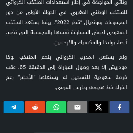
وتأتي المواجهة في إطار استعدادات المنتخب الكرواتي
للمنتخب الوطني المغربي، في الجولة الأولى من دور
المجموعات بمونديال “قطر 2022″، بينما يستعد المنتخب
السعودي لخوض المسابقة نفسها بالمجموعة التي تضم،
أيضا، بولندا والمكسيك والأرجنتين.
ولم يستعن المدرب الكرواتي بنجم المنتخب لوكا
مودريش إلا بعد وصول المباراة إلى الدقيقة 65، عقب
فرصة سعودية للتسجيل لم يستغلها “الأخضر” رغم
انفراد خط هجومه بحارس المرمى.