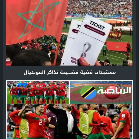
مستجدات قضية فضـ.ـيحة تذاكر المونديال