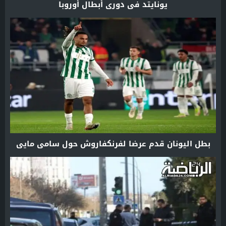
يونايتد في دوري أبطال أوروبا
بطل اليونان قدم عرضا لفرنكفاروش حول سامي مايي