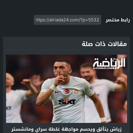
رابط مختصر
مقالات ذات صلة
زياش يتألق ويحسم مواجهة غلطة سراي ومانشستر