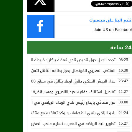
نضم الينا على فيسبوك
Join US on Faceboo
24 ساعة
تجدد الجدل حول قميص نادي نهضة بركان: خريطة المغرب تثير استياء الجا
08:25
المنتخب المغربي للفوتصال يحجز بطاقة التأهل لثمن نهائي مونديال أوزب
16:38
عداء الجيش الملكي طارق أوعلا يتألق في سباق 4200 متر بمدينة سلا
23:42
تفاصيل استئناف دفاع سعيد الناصيري ومسار قضية ‘بارون المخدرات الما
11:27
قرار قضائي بإيداع رئيس نادي الوداد الرياضي في السجن في قضية “إسكو
08:00
بادو الزاكي ينفي الاتهامات ويؤكد تعاقده مع منتخب النيجر دون تكفل م
21:24
تطوير بنية الرياضة في المغرب: تسليم ملعب الصخيرات بالعشب الاصطن
15:27