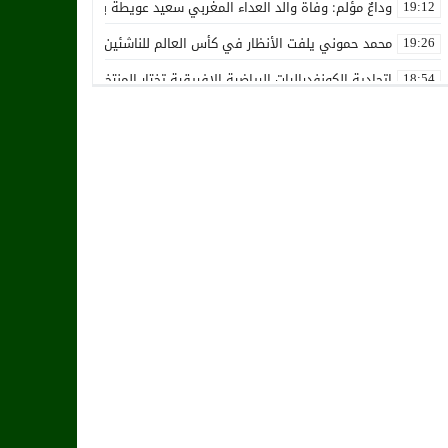
وداعٌ مؤلم: وفاة والد العداء المغربي سعيد عويطة بعد صراع طويل مع 
19:12
محمد حموني يلفت الأنظار في كأس العالم للناشئين ويثير اهتمام المنت
19:26
اتحادية الكونفدراليات الرياضية الإفريقية تختار المنتخب الوطني المغرب
18:54
استقالة جماعية تضرب نادي حسنية أكادير بفعل الأزمة المالية والإدارية
12:36
زكرياء أبو خلال يتلقى أخبار سيئة بسبب إصابته الخطيرة
01:19
هل يقترب وقت انتقال أمرابط إلى مانشستر يونايتد؟
02:20
خافي من السيلية القطري لاتحاد طنجة
18:28
الشرقاوي يستقيل من رئاسة إتحاد طنجة
18:20