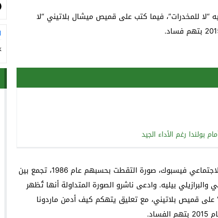
ص كتب عليه “لا للمخدرات”، فيما كتب على قميص ميشال بلاتيني “لا
ا
k
نشرت مواقع إلكترونية وحسابات على موقعي التواصل الاجتماعي فيسبوك، صورة التقطت بحسبهم عام 1986، تجمع بين
 والبرازيلي بيليه. وادعى ناشرو الصورة المتداولة أنها تُظهر
د” على قميص بلاتيني، مع تعليق يتهكم كيف أدمن ماردونا