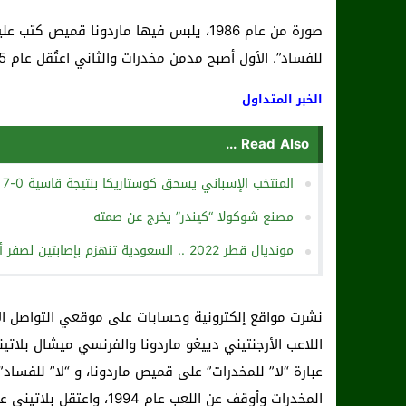
صورة من عام 1986، يلبس فيها ماردونا قمي
للفساد”. الأول أصبح مدمن مخدرات والثاني اعتُقل عام 2015 بتهم فساد.
الخبر المتداول
Read Also ...
المنتخب الإسباني يسحق كوستاريكا بنتيجة قاسية 0-7
مصنع شوكولا “كيندر” يخرج عن صمته
مونديال قطر 2022 .. السعودية تنهزم بإصابتين لصفر أمام بولندا رغم الأداء الجيد
اللاعب الأرجنتيني دييغو ماردونا والفرنسي ميشال بلاتيني
عبارة “لا” للمخدرات” على قميص ماردونا، و “لا” للفسا
المخدرات وأوقف عن اللعب عام 1994، واعتقل بلاتيني عام 2015 بتهم الفساد.