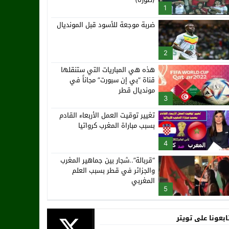
1
ضربة موجعة للأسود قبل المونديال
2
هذه هي المباريات التي ستنقلها
قناة “بي إن سبورت” مجاناً في
مونديال قطر
3
تغيير توقيت العمل الأربعاء القادم
بسبب مباراة المغرب كرواتيا
4
“قربالة”..شجار بين جماهير المغرب
والجزائر في قطر بسبب العلم
المغربي
5
ابعونا على تويتر