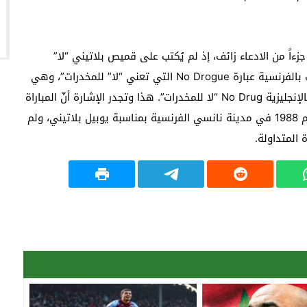
ءاً من الادعاء زائف، إذ لم يُكتب على قميص بلاتيني “لا”
للفساد”، كما جاء في التعليق المرافق للصورة، إنما كتب بالفرنسية عبارة No Drogue التي تعني “لا” للمخدرات”، وهي
الجملة نفسها التي تظهر على قميص ماردونا مكتوبة بالإنجليزية No Drug “لا للمخدرات”. هذا وتجدر الإشارة أنّ المباراة
التي التقطت خلالها الصورة لم تجري عام 1986، إنّما عام 1988 في مدينة نانسي الفرنسية بمناسبة يوبيل بلاتيني، ولم
المتداولة.