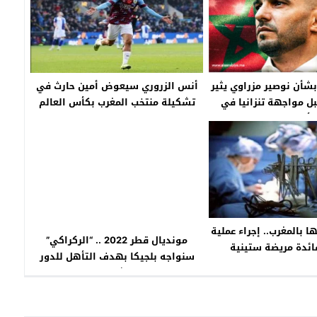
بشأن نوصير مزراوي يثير
أنس الزروري سيعوض أمين حارث في
بل مواجهة تنزانيا في
تشكيلة منتخب المغرب بكأس العالم
س العالم 2026
ا بالمغرب.. إجراء عملية
مونديال قطر 2022 .. “الركراكي”
فائدة مريضة ستينية
سنواجه بلجيكا بهدف التأهل للدور
الثاني