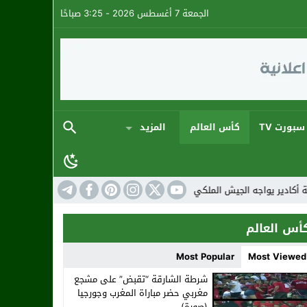
الجمعة 7 أغسطس 2026 - 3:25 صباحًا
سبورت TV
كأس العالم
المزيد
لجيش الملكي بطموح العودة إلى سكة الانتصارات
سبورتينغ السونح يُتوّج ب
أس العالم
Most Popular
Most Viewed
شرطة الشارقة “تقبض” على مشجع
مغربي حضر مباراة المغرب وجورجيا
(صورة)