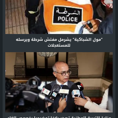
“مول الشباكية” يشرمل مفتش شرطة ويرسله
للمستعجلات