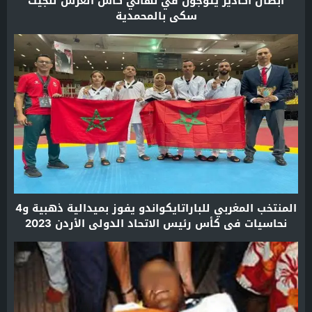
أبطال أكادير يُتوَّجون في نهائي كأس العرش للجيت
سكي بالمحمدية
المنتخب المغربي للباراتايكواندو يفوز بميدالية ذهبية و4
نحاسيات في كأس رئيس الاتحاد الدولي الأردن 2023