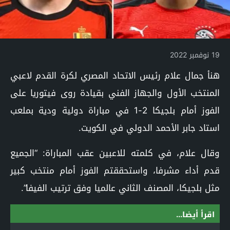
19 نوفمبر 2022
هنأ ​جمال علام​ رئيس الاتحاد ال​مصر​ي لكرة القدم لاعبي
المنتخب الأول والجهاز الفني بقيادة روى فيتوريا على
الفوز أمام ​بلجيكا​ 2-1 في مباراة دولية ودية بملعب
استاد جابر الأحمد الدولي في الكويت.
وقال علام، في كلمته للاعبين عقب المباراة: “الجميع
قدم أداء مشرفا، واستحققتم الفوز أمام منتخب كبير
مثل بلجيكا، المصنف الثاني عالميا وفق ترتيب الفيفا”.
اقرأ أيضا...