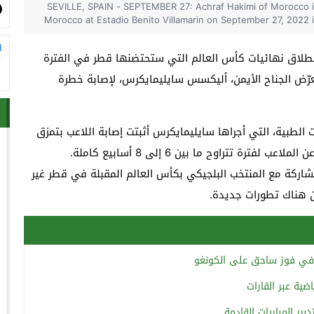
SEVILLE, SPAIN - SEPTEMBER 27: Achraf Hakimi of Morocco i
Morocco at Estadio Benito Villamarin on September 27, 2022 i
ا
انطلاق نهائيات كأس العالم التي ستحتضنها قطر في الفترة
ين، وذلك بعدما تعرّض الجناح الأيمن، أليكسس سايليمايكرس، لإصابة خطرة
 الطبية، التي أجراها سايليمايكرس أثبتت إصابة اللاعب بتمزق
ة تتراوح ما بين 6 إلى 8 أسابيع كاملة.
دعاء اللاعب البالغ من العمر 23 عاماً للمشاركة مع المنتخب البلجيكي بكأس العالم المقبلة في قطر غير
ن هناك تطورات جديدة.
ب في فوز ساحق على الكونغو
ير المباريات القادمة