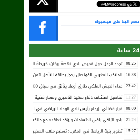
نضم الينا على فيسبوك
24 ساعة
تجدد الجدل حول قميص نادي نهضة بركان: خريطة المغرب تثير استياء الجا
08:25
المنتخب المغربي للفوتصال يحجز بطاقة التأهل لثمن نهائي مونديال أوزب
16:38
عداء الجيش الملكي طارق أوعلا يتألق في سباق 4200 متر بمدينة سلا
23:42
تفاصيل استئناف دفاع سعيد الناصيري ومسار قضية ‘بارون المخدرات الما
11:27
قرار قضائي بإيداع رئيس نادي الوداد الرياضي في السجن في قضية “إسكو
08:00
بادو الزاكي ينفي الاتهامات ويؤكد تعاقده مع منتخب النيجر دون تكفل م
21:24
تطوير بنية الرياضة في المغرب: تسليم ملعب الصخيرات بالعشب الاصطن
15:27