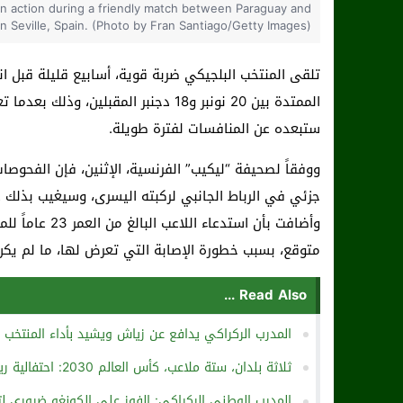
n action during a friendly match between Paraguay and
n Seville, Spain. (Photo by Fran Santiago/Getty Images)
تلقى المنتخب البلجيكي ضربة قوية، أسابيع قليلة قبل 
الممتدة بين 20 نونبر و18 دجنبر المقبل
ستبعده عن المنافسات لفترة طويلة.
ووفقاً لصحيفة “ليكيب” الفرنسية، الإثنين، فإن الفحوصات
جزئي في الرباط الجانبي لركبته اليسرى، وسيغيب بذلك عن الملاعب لفتر
وأضافت بأن است
متوقع، بسبب خطورة الإصابة التي تعرض لها، ما لم يك
Read Also ...
المدرب الركراكي يدافع عن زياش ويشيد بأداء المنتخ
ثلاثة بلدان، ستة ملاعب، كأس العالم 2030: احتفالية رياضية عبر القارات
المدرب الوطني الركراكي: الفوز على الكونغو ضروري لتدب