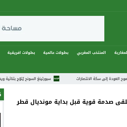
مغاربة
المنتخب المغربي
بطولات عالمية
بطولات افريقية
كة الانتصارات
سبورتينغ السونح يُتوّج بثنائية ويهيمن على دوريات رمضان 2026 في أجواء كرو
ك
قى صدمة قوية قبل بداية مونديال قطر