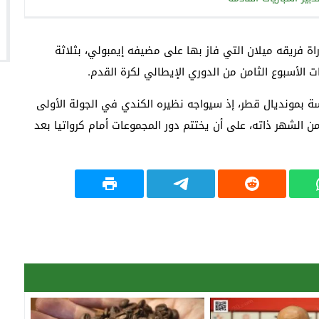
ة فريقه ميلان التي فاز بها على مضيفه إيمبولي، بثلاثة
لأسبوع الثامن من الدوري الإيطالي لكرة القدم.
 بمونديال قطر، إذ سيواجه نظيره الكندي في الجولة الأولى
م 23 نونبر، ومن ثم ملاقاة المنتخب المغربي يوم 27 من الشهر ذاته، على أن يختتم دور المجموعات أمام كرواتيا بعد