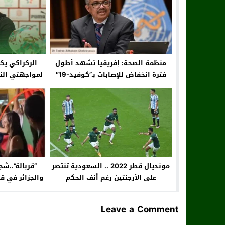
منظمة الصحة: إفريقيا تشهد أطول
الركراكي يك
فترة انخفاض للإصابات بـ”كوفيد-19″
لمواجهتي الني
منذ ظهور الوباء
مونديال قطر 2022 .. السعودية تنتصر
“قربالة”..شج
على الأرجنتين رغم أنف الحكم
والجزائر في ق
Leave a Comment