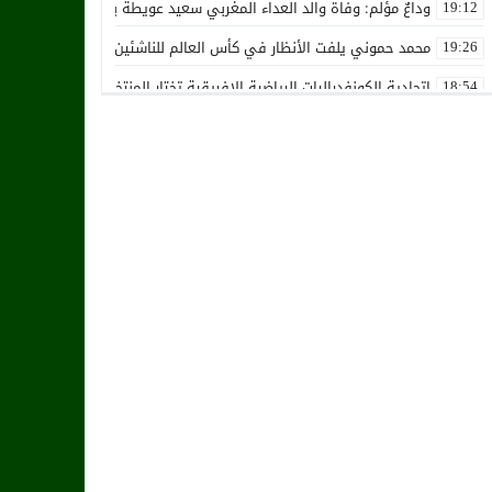
وداعٌ مؤلم: وفاة والد العداء المغربي سعيد عويطة بعد صراع طويل مع 
19:12
محمد حموني يلفت الأنظار في كأس العالم للناشئين ويثير اهتمام المنت
19:26
اتحادية الكونفدراليات الرياضية الإفريقية تختار المنتخب الوطني المغرب
18:54
استقالة جماعية تضرب نادي حسنية أكادير بفعل الأزمة المالية والإدارية
12:36
زكرياء أبو خلال يتلقى أخبار سيئة بسبب إصابته الخطيرة
01:19
هل يقترب وقت انتقال أمرابط إلى مانشستر يونايتد؟
02:20
خافي من السيلية القطري لاتحاد طنجة
18:28
الشرقاوي يستقيل من رئاسة إتحاد طنجة
18:20