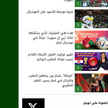
1
ضربة موجعة للأسود قبل المونديال
2
هذه هي المباريات التي ستنقلها
قناة “بي إن سبورت” مجاناً في
مونديال قطر
3
تغيير توقيت العمل الأربعاء القادم
بسبب مباراة المغرب كرواتيا
4
“قربالة”..شجار بين جماهير المغرب
والجزائر في قطر بسبب العلم
المغربي
5
ابعونا على تويتر