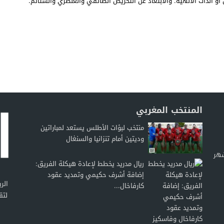
أو الذات الالهية. والابتعاد عن التحريض الطائفي والعنصري والشتائم.
المنتخب المغربي
منتخب لبؤات الأطلس يستعد لمباراتين
وديتين أمام تنزانيا والسنغال
شهر
ريال مدريد يخطط لإعادة هيكلة الفريق:
إضافة أشرف حكيمي وتمديد عقود
كارفاخال...
لتق