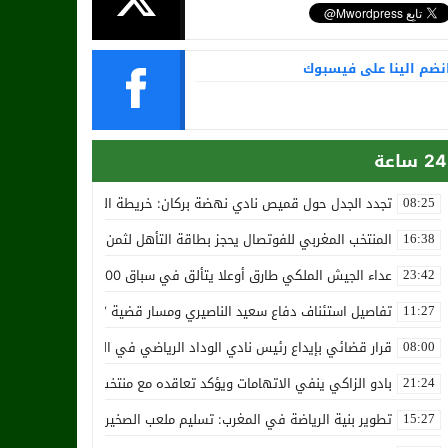
نضم الينا على فيسبوك
24 ساعة
تجدد الجدل حول قميص نادي نهضة بركان: خريطة المغرب تثير استياء الجا
08:25
المنتخب المغربي للفوتصال يحجز بطاقة التأهل لثمن نهائي مونديال أوزب
16:38
عداء الجيش الملكي طارق أوعلا يتألق في سباق 4200 متر بمدينة سلا
23:42
تفاصيل استئناف دفاع سعيد الناصيري ومسار قضية ‘بارون المخدرات الما
11:27
قرار قضائي بإيداع رئيس نادي الوداد الرياضي في السجن في قضية “إسكو
08:00
بادو الزاكي ينفي الاتهامات ويؤكد تعاقده مع منتخب النيجر دون تكفل م
21:24
تطوير بنية الرياضة في المغرب: تسليم ملعب الصخيرات بالعشب الاصطن
15:27