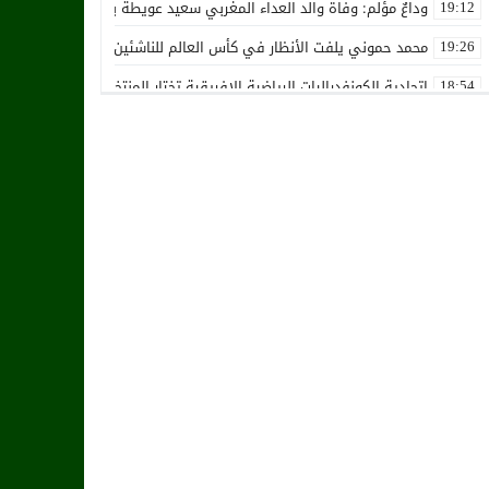
وداعٌ مؤلم: وفاة والد العداء المغربي سعيد عويطة بعد صراع طويل مع 
19:12
محمد حموني يلفت الأنظار في كأس العالم للناشئين ويثير اهتمام المنت
19:26
اتحادية الكونفدراليات الرياضية الإفريقية تختار المنتخب الوطني المغرب
18:54
استقالة جماعية تضرب نادي حسنية أكادير بفعل الأزمة المالية والإدارية
12:36
زكرياء أبو خلال يتلقى أخبار سيئة بسبب إصابته الخطيرة
01:19
هل يقترب وقت انتقال أمرابط إلى مانشستر يونايتد؟
02:20
خافي من السيلية القطري لاتحاد طنجة
18:28
الشرقاوي يستقيل من رئاسة إتحاد طنجة
18:20