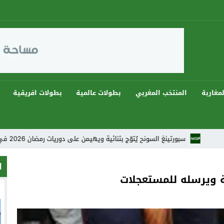
مغاربة
المنتخب المغربي
بطولات عالمية
بطولات افريقية
سبورتينغ السونح يُتوّج بثنائية ويهيمن على دوريات رمضان 2026 في أجواء كروية استثنائية
ا
ويرسله للمستعجلات