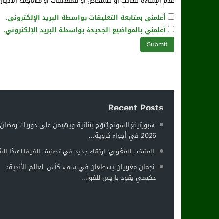
عدم الإساءة للكاتب أو للأشخاص أو للمقدسات أو مهاجمة الأديان 
أعلمني بمتابعة التعليقات بواسطة البريد الإلكتروني.
أعلمني بالمواضيع الجديدة بواسطة البريد الإلكتروني.
Recent Posts
سبورتينغ السونح يُتوّج بثنائية ويهيمن على دوريات رمضان
2026 في أجواء كروية...
المنتخب المغربي: ارتقاء جديد في تصنيف الفيفا لهذا ال
نجمان مغربيان يسطعان في سماء كأس العالم للأندية:
حكيمي يقود باريس للفوز...