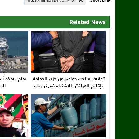
Short Link
Related News
توقيف منتخب جماعي عن حزب الحمامة
هام.. هذه أسع
بإقليم العرائش للاشتباه في تورطه
الم
بحيازة وترويج المخدرات