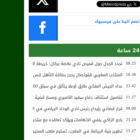
نضم الينا على فيسبوك
24 ساعة
تجدد الجدل حول قميص نادي نهضة بركان: خريطة المغرب تثير استياء الجا
08:25
المنتخب المغربي للفوتصال يحجز بطاقة التأهل لثمن نهائي مونديال أوزب
16:38
عداء الجيش الملكي طارق أوعلا يتألق في سباق 4200 متر بمدينة سلا
23:42
تفاصيل استئناف دفاع سعيد الناصيري ومسار قضية ‘بارون المخدرات الما
11:27
قرار قضائي بإيداع رئيس نادي الوداد الرياضي في السجن في قضية “إسكو
08:00
بادو الزاكي ينفي الاتهامات ويؤكد تعاقده مع منتخب النيجر دون تكفل م
21:24
تطوير بنية الرياضة في المغرب: تسليم ملعب الصخيرات بالعشب الاصطن
15:27