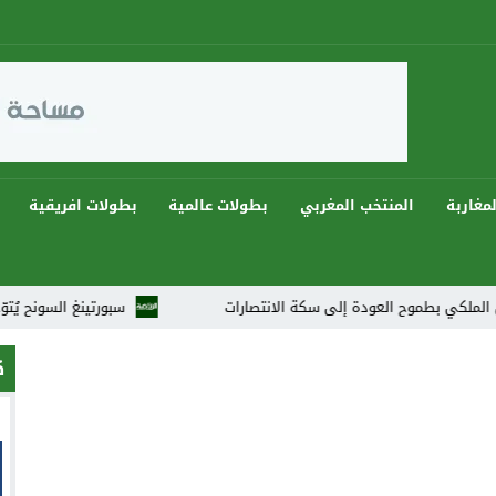
مغاربة
المنتخب المغربي
بطولات عالمية
بطولات افريقية
طموح العودة إلى سكة الانتصارات
سبورتينغ السونح يُتوّج بثنائية ويهيمن على دو
ك