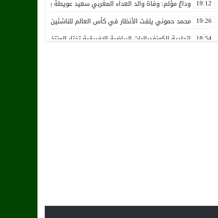
وداعٌ مؤلم: وفاة والد العداء المغربي سعيد عويطة بعد صراع طويل مع 
19:12
محمد حموني يلفت الأنظار في كأس العالم للناشئين ويثير اهتمام المنت
19:26
اتحادية الكونفدراليات الرياضية الإفريقية تختار المنتخب الوطني المغرب
18:54
استقالة جماعية تضرب نادي حسنية أكادير بفعل الأزمة المالية والإدارية
12:36
زكرياء أبو خلال يتلقى أخبار سيئة بسبب إصابته الخطيرة
01:19
هل يقترب وقت انتقال أمرابط إلى مانشستر يونايتد؟
02:20
خافي من السيلية القطري لاتحاد طنجة
18:28
الشرقاوي يستقيل من رئاسة إتحاد طنجة
18:20