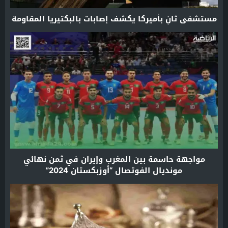
مستشفى ثانٍ بأميركا يكشف إصابات بالبكتيريا المقاومة
مواجهة حاسمة بين المغرب وإيران في ثمن نهائي
مونديال الفوتصال “أوزبكستان 2024”