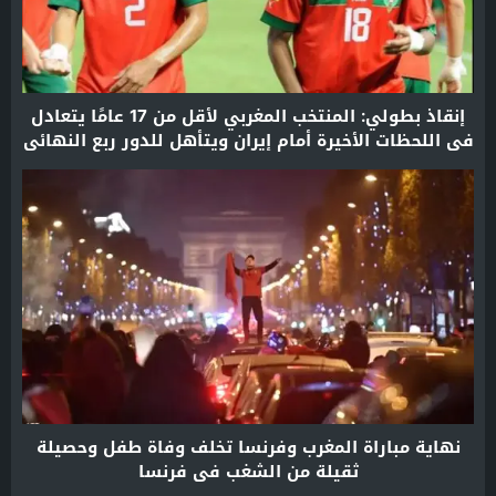
إنقاذ بطولي: المنتخب المغربي لأقل من 17 عامًا يتعادل
في اللحظات الأخيرة أمام إيران ويتأهل للدور ربع النهائي
في كأس العالم للشبان
نهاية مباراة المغرب وفرنسا تخلف وفاة طفل وحصيلة
ثقيلة من الشغب في فرنسا