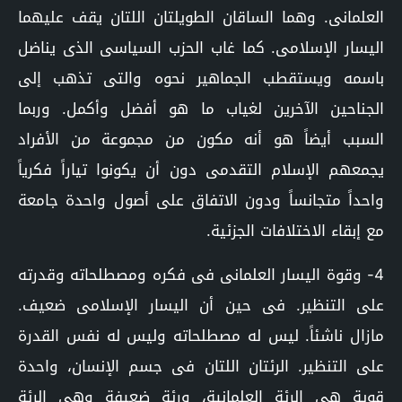
العلمانى. وهما الساقان الطويلتان اللتان يقف عليهما
اليسار الإسلامى. كما غاب الحزب السياسى الذى يناضل
باسمه ويستقطب الجماهير نحوه والتى تذهب إلى
الجناحين الآخرين لغياب ما هو أفضل وأكمل. وربما
السبب أيضاً هو أنه مكون من مجموعة من الأفراد
يجمعهم الإسلام التقدمى دون أن يكونوا تياراً فكرياً
واحداً متجانساً ودون الاتفاق على أصول واحدة جامعة
مع إبقاء الاختلافات الجزئية.
4- وقوة اليسار العلمانى فى فكره ومصطلحاته وقدرته
على التنظير. فى حين أن اليسار الإسلامى ضعيف.
مازال ناشئاً. ليس له مصطلحاته وليس له نفس القدرة
على التنظير. الرئتان اللتان فى جسم الإنسان، واحدة
قوية هى الرئة العلمانية، ورئة ضعيفة وهى الرئة