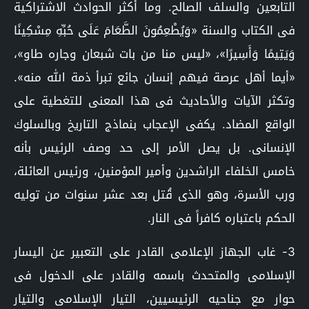
التابعين والسلف الصالح. وما أكثر الحوادث الاشتراكية
فى الكتاب والسنة «وَيُطْعِمُونَ الطَّعَامَ عَلَى حُبِّهِ مِسْكِينًا
وَيَتِيمًا وَأَسِيرًا»، «ليس منا من بات شبعان وجاره طاو»،
«أيما أهل عرصة فيهم إنسان جائع تبرأ ذمة الله منه».
وتكثر الآيات والأحاديث فى هذا المعنى للتغطية على
الواقع المضاد. يكفى الإعجاب بنماذج التاريخ وبالسلوك
الإنسانى. بل يصل الأمر إلى حد وصف الرئيس بأنه
خامس الخلفاء الراشدين وأمير المؤمنين، ورئيس العائلة،
ورب الأسرة، وهو الذى قُتل بعد عشر سنوات من توليه
الحكم باعتباره كافراً فى النار.
3- غاب الجهاز الإعلامى القادر على التعبير عن اليسار
الإسلامى والمتحدث باسمه والقادر على الدخول فى
حوار مع جناحيه الرئيسيين، التيار الإسلامى والتيار