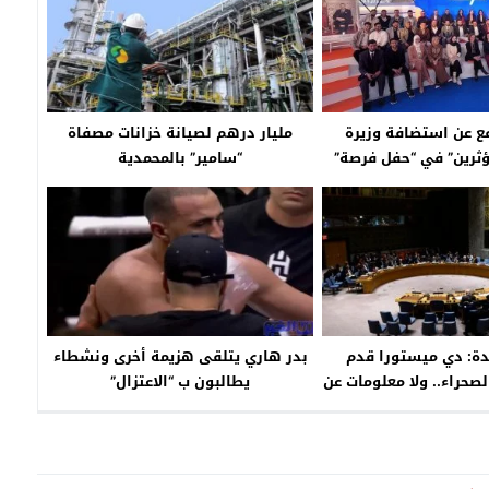
فع عن استضافة وزيرة
مليار درهم لصيانة خزانات مصفاة
ؤثرين” في “حفل فرصة”
“سامير” بالمحمدية
دة: دي ميستورا قدم
بدر هاري يتلقى هزيمة أخرى ونشطاء
صحراء.. ولا معلومات عن
يطالبون ب “الاعتزال”
يتانيين بالمنطقة