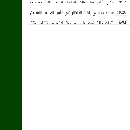
وداعٌ مؤلم: وفاة والد العداء المغربي سعيد عويطة بعد صراع طويل مع 
19:12
محمد حموني يلفت الأنظار في كأس العالم للناشئين ويثير اهتمام المنت
19:26
اتحادية الكونفدراليات الرياضية الإفريقية تختار المنتخب الوطني المغرب
18:54
استقالة جماعية تضرب نادي حسنية أكادير بفعل الأزمة المالية والإدارية
12:36
زكرياء أبو خلال يتلقى أخبار سيئة بسبب إصابته الخطيرة
01:19
هل يقترب وقت انتقال أمرابط إلى مانشستر يونايتد؟
02:20
خافي من السيلية القطري لاتحاد طنجة
18:28
الشرقاوي يستقيل من رئاسة إتحاد طنجة
18:20