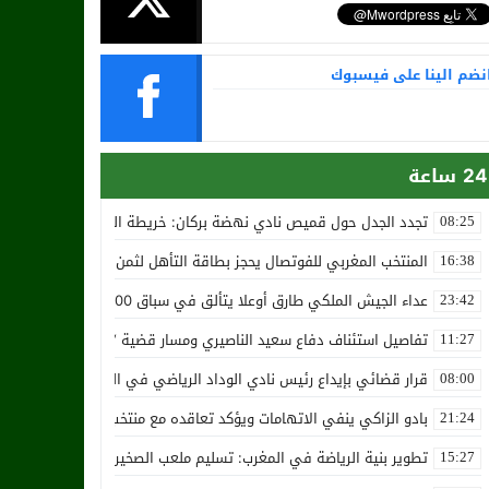
نضم الينا على فيسبوك
24 ساعة
تجدد الجدل حول قميص نادي نهضة بركان: خريطة المغرب تثير استياء الجا
08:25
المنتخب المغربي للفوتصال يحجز بطاقة التأهل لثمن نهائي مونديال أوزب
16:38
عداء الجيش الملكي طارق أوعلا يتألق في سباق 4200 متر بمدينة سلا
23:42
تفاصيل استئناف دفاع سعيد الناصيري ومسار قضية ‘بارون المخدرات الما
11:27
قرار قضائي بإيداع رئيس نادي الوداد الرياضي في السجن في قضية “إسكو
08:00
بادو الزاكي ينفي الاتهامات ويؤكد تعاقده مع منتخب النيجر دون تكفل م
21:24
تطوير بنية الرياضة في المغرب: تسليم ملعب الصخيرات بالعشب الاصطن
15:27