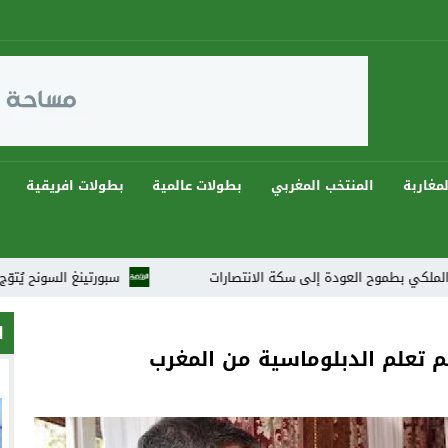
مغاربة
المنتخب المغربي
بطولات عالمية
بطولات افريقية
لعودة إلى سكة الانتصارات
سبورتينغ السونح يُتوّج بثنائية ويهيمن على دوريات رمضان 
ا
م تعلم الدبلوماسية من المغرب