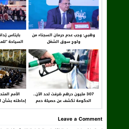
وهبي: وجب عدم حرمان السجناء من
بايتاس يُدا
ولوج سوق الشغل
السياحة “للم
307 مليون درهم صُرفت لحد الآن..
الأمم المتح
الحكومة تكشف عن حصيلة دعم
إحاطته بشأن ال
محروقات مهنيي النقل
مقتل مور
Leave a Comment