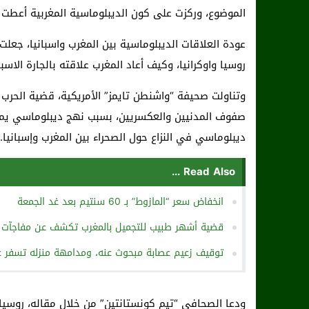
الموضوع، وركزت على كون الديبلوماسية المغربية أعطت د
عودة العلاقات الديبلوماسية بين المغرب واسبانيا، جعل
روسيا واوكرانيا، وكيف أعاد المغرب علاقته بالجارة الاسب
وتناولت صحيفة “واشنطن تايمز” الأمريكية، قضية الحرب 
صفوف المدنيين والعكسريين، بسبب نهج ديبلوماسي يمكن
ديبلوماسي في النزاع حول الصحراء بين المغرب وإسبانيا.
Read Also ...
انخفاض سعر “المازوط” بـ 60 سنتيم بعد غد الجمعة
قضية أشهر طبيب للتجميل بالمغرب تكشف عن مفاجآت 
توقيف زعيم عصابة مبحوث عنه، ومدامهة منزله تسفر ع
ودعا الصحافي “تيم كونستانتين” من خلال مقاله، روسيا 