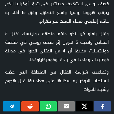
قصف روسي استهدف مدينتين في شرق أوكرانيا الذي
يترقب هجوما روسيا واسع النطاق، وفق ما أفاد به
حاكم إقليمي مساء السبت عبر تلغرام.
وقال بافلو كيريلنكو حاكم منطقة دونيتسك “قتل 5
أشخاص وأصيب 5 آخرون إثر قصف روسي في منطقة
دونيتسك”، مضيفا أن 4 من القتلى قضوا في مدينة
فوغليدار، وواحدا في بلدة نوفوميخايلوفكا.
وتصاعدت شراسة القتال في المنطقة التي حضت
السلطات الأوكرانية سكانها على مغادرتها قبل هجوم
وشيك للقوات